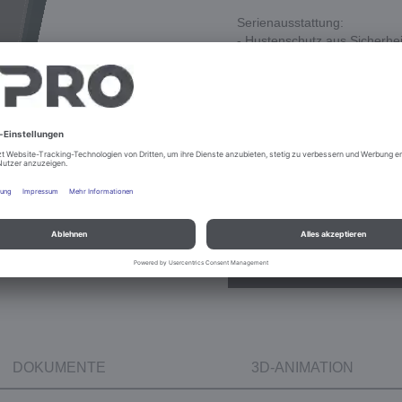
Serienausstattung:
- Hustenschutz aus Sicherhe
geschlossen,aufklappbar
- LED-Beleuchtung - platzie
- Stellfüße aus Edelstahl
- 4-seitige Sockelblenden au
- Bedienseitiges Verblendun
DOKUMENTE
3D-ANIMATION