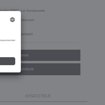
itsglas (ESG), zur Kundenseite
rt über dem Kochbereich
s Edelstahl
gens-Set aus Edelstahl
Konfigurieren
In den Warenkorb
ERSATZTEILE