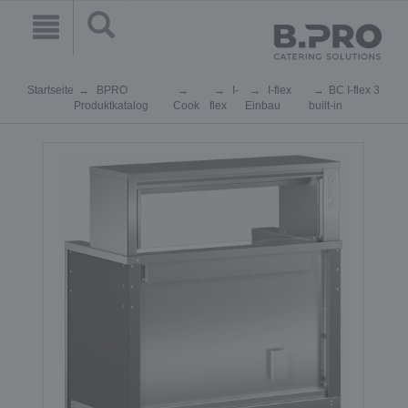
Startseite
BPRO
I-
I-flex
BC I-flex 3
Produktkatalog
Cook
flex
Einbau
built-in