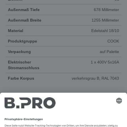
Außenmaß Tiefe
678 Millimeter
Außenmaß Breite
1255 Millimeter
Material
Edelstahl 18/10
Produktgruppe
COOK
Verpackung
auf Palette
Elektrischer
1 x 400V 5x16A
Stromanschluss
Farbe Korpus
verkehrsgrau B, RAL 7043
DOKUMENTE