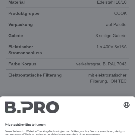
Material
Edelstahl 18/10
Produktgruppe
COOK
Verpackung
auf Palette
Galerie
3 seitige Galerie
Elektrischer
1 x 400V 5x16A
Stromanschluss
Farbe Korpus
verkehrsgrau B, RAL 7043
Elektrostatische Filterung
mit elektrostatischer
Filterung, ION TEC
DOKUMENTE