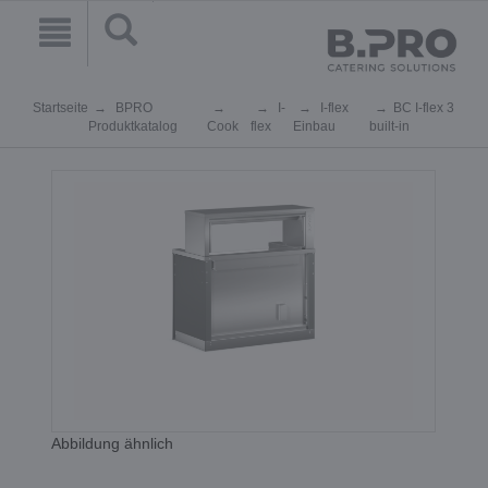
Startseite
BPRO
I-
I-flex
BC I-flex 3
Produktkatalog
Cook
flex
Einbau
built-in
Abbildung ähnlich