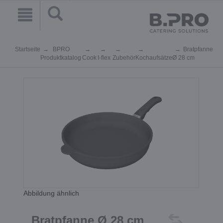
Startseite
BPRO
Bratpfanne
Produktkatalog
Cook
I-flex
Zubehör
Kochaufsätze
Ø 28 cm
Abbildung ähnlich
Bratpfanne Ø 28 cm