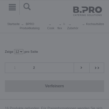
Startseite
BPRO
I-
Kochaufsätze
Produktkatalog
Cook
flex
Zubehör
Zeige
pro Seite
1
2
Verfeinern
16 Produkte gefunden. Für Preisinformationen wenden Sie sich