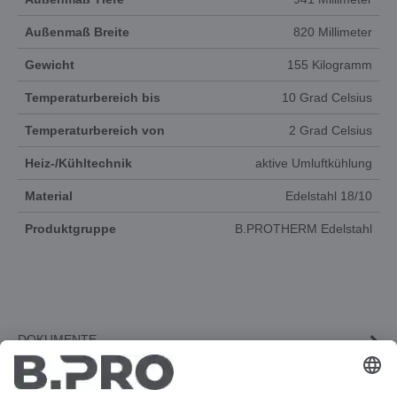
Außenmaß Breite
820 Millimeter
Gewicht
155 Kilogramm
Temperaturbereich bis
10 Grad Celsius
Temperaturbereich von
2 Grad Celsius
Heiz-/Kühltechnik
aktive Umluftkühlung
Material
Edelstahl 18/10
Produktgruppe
B.PROTHERM Edelstahl
DOKUMENTE