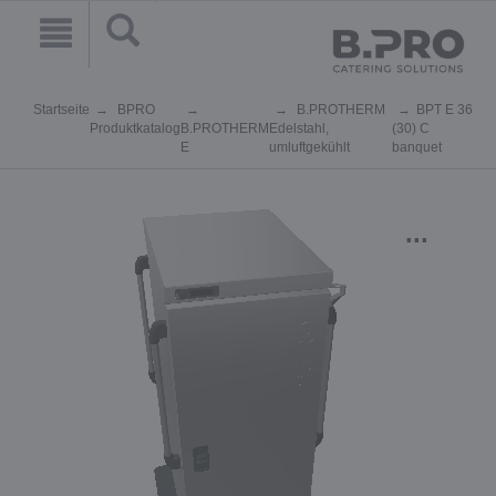
Startseite
BPRO
B.PROTHERM
BPT E 36
Produktkatalog
B.PROTHERM
Edelstahl,
(30) C
E
umluftgekühlt
banquet
...