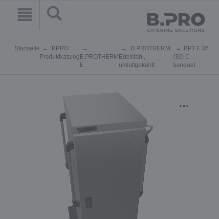
Startseite
BPRO
B.PROTHERM
BPT E 36
Produktkatalog
B.PROTHERM
Edelstahl,
(30) C
E
umluftgekühlt
banquet
...