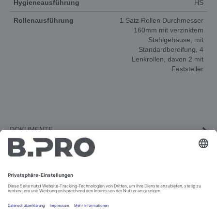
Hygieneausführung
HS
Rollenausführung
1 Satz Rollen Durchmesser
160mm mit verzinktem
Stahlgehäuse, mit
Standardbereifung, 4
Lenkrollen, davon 2 mit
Feststeller
DOKUMENTE
3D-ANIMATION
ERSATZTEILE