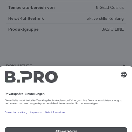
Temperaturbereich von
8 Grad Celsius
Heiz-/Kühltechnik
aktive stille Kühlung
Produktgruppe
BASIC LINE
DOKUMENTE
3D-ANIMATION
ERSATZTEILE