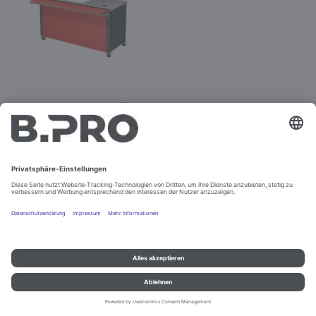
BASIC LINE K-4
Best.-Nr. 381890
Konfigurieren
Impressum und Datenschutz
Kontakt
Rechtliche Hinweise
© B.PRO Catering Solutions 2022