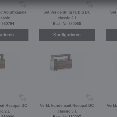
ng Abluftkanäle
Set Verkleidung farbig BC
Set
lassic
classic 2.1
r. 380794
Best.-Nr. 380086
urieren
Konfigurieren
seit.Resopal BC
Verkl. kundenseit.Resopal BC
Verkl
ic 2.1
classic 3.1
r. 380096
Best.-Nr. 380097