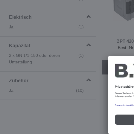
Elektrisch
Ja
(1)
BPT 42
Kapazität
Best.-Nr
2 x GN 1/1-150 oder deren
(1)
Unterteilung
Konfig
Zubehör
Ja
(10)