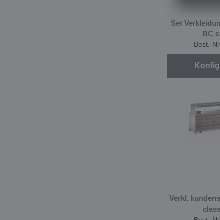
Set Verkleidu
BC c
Best.-N
Konfig
Verkl. kunden
class
Best.-N