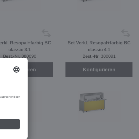
erkl. Resopal+farbig BC
Set Verkl. Resopal+farbig BC
classic 3.1
classic 4.1
Best.-Nr. 380090
Best.-Nr. 380091
Konfigurieren
Konfigurieren