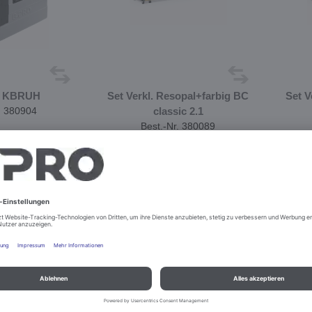
0 KBRUH
Set Verkl. Resopal+farbig BC
Set V
. 380904
classic 2.1
Best.-Nr. 380089
urieren
Konfigurieren