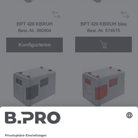
BPT 420 KBRUH
BPT 420 KBRUH blau
Best.-Nr. 380904
Best.-Nr. 574575
Konfigurieren
BPT 420 KBRUH grau
BPT 420 KBRUH rot
Best.-Nr. 573516
Best.-Nr. 574576