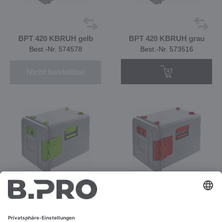
BPT 420 KBRUH gelb
BPT 420 KBRUH grau
Best.-Nr. 574578
Best.-Nr. 573516
Nicht bestellbar
BPT 420 KBRUH grün
BPT 420 KBRUH rot
Best.-Nr. 574577
Best.-Nr. 574576