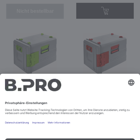
Nicht bestellbar
BPT 420 KBRUH grün
BPT 420 KBRUH rot
Best.-Nr. 574577
Best.-Nr. 574576
Nicht bestellbar