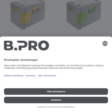
BPT 420 KBRUH gelb
BPT 420 KBRUH grün
Best.-Nr. 574578
Best.-Nr. 574577
Nicht bestellbar
Nicht bestellbar
Impressum und Datenschutz
Kontakt
Rechtliche Hinweise
© B.PRO Catering Solutions 2022