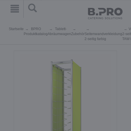
Startseite
BPRO
Tablett-
V
Produktkatalog
Abräumwagen
Zubehör
Seitenwandverkleidung
2-seit
2-seitig farbig
TAW 