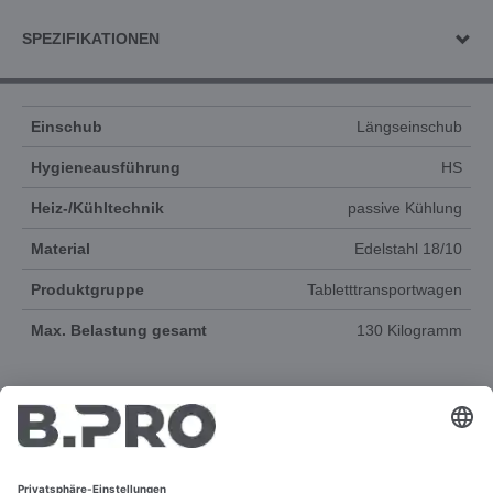
SPEZIFIKATIONEN
Einschub
Längseinschub
Hygieneausführung
HS
Heiz-/Kühltechnik
passive Kühlung
Material
Edelstahl 18/10
Produktgruppe
Tabletttransportwagen
Max. Belastung gesamt
130 Kilogramm
DOKUMENTE