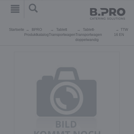
Startseite
BPRO
Tablett
Tablett-
TTW
Produktkatalog
Transportwagen
Transportwagen
16 EN
doppelwandig