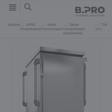
Startseite
BPRO
Tablett
Tablett-
TTW
Produktkatalog
Transportwagen
Transportwagen
16 U
doppelwandig