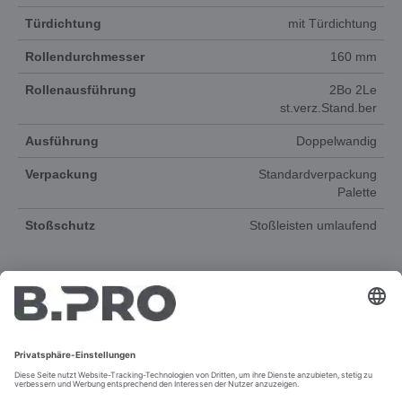
Türdichtung
mit Türdichtung
Rollendurchmesser
160 mm
Rollenausführung
2Bo 2Le
st.verz.Stand.ber
Ausführung
Doppelwandig
Verpackung
Standardverpackung
Palette
Stoßschutz
Stoßleisten umlaufend
DOKUMENTE