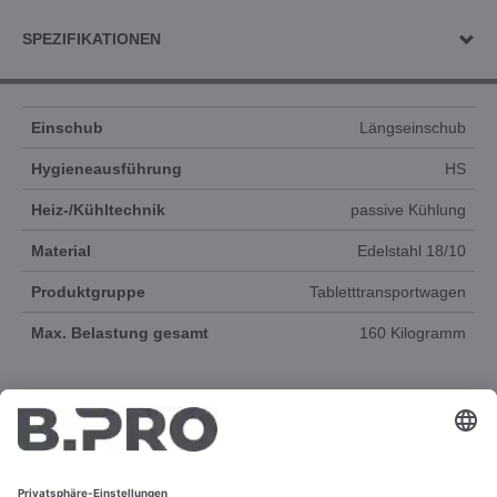
SPEZIFIKATIONEN
Einschub
Längseinschub
Hygieneausführung
HS
Heiz-/Kühltechnik
passive Kühlung
Material
Edelstahl 18/10
Produktgruppe
Tabletttransportwagen
Max. Belastung gesamt
160 Kilogramm
DOKUMENTE