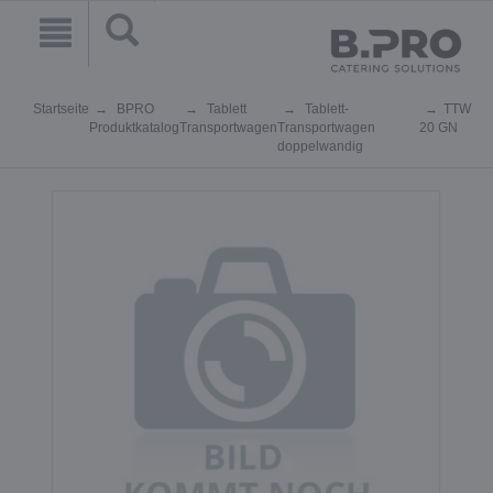
Startseite
BPRO
Tablett
Tablett-
TTW
Produktkatalog
Transportwagen
Transportwagen
20 GN
doppelwandig