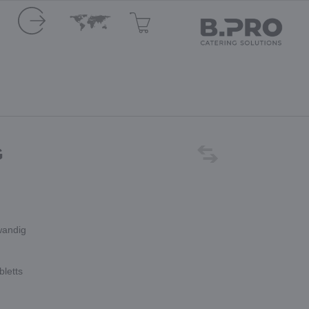
G
wandig
bletts