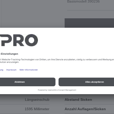
Basismodell 390236
DOKUMENTE
ERSATZTEILE
Längseinschub
Abstand Sicken
1595 Millimeter
Anzahl Auflagen/Sicken