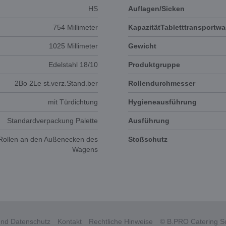
HS
Auflagen/Sicken
754 Millimeter
KapazitätTabletttransportw
1025 Millimeter
Gewicht
Edelstahl 18/10
Produktgruppe
2Bo 2Le st.verz.Stand.ber
Rollendurchmesser
mit Türdichtung
Hygieneausführung
Standardverpackung Palette
Ausführung
 Rollen an den Außenecken des
Stoßschutz
Wagens
nd Datenschutz
Kontakt
Rechtliche Hinweise
© B.PRO Catering So