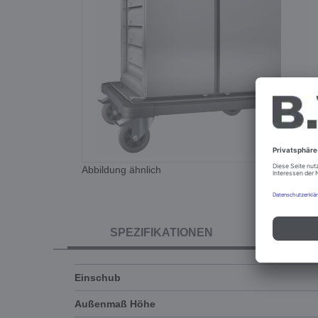
Abbildung ähnlich
SPEZIFIKATIONEN
Einschub
Außenmaß Höhe