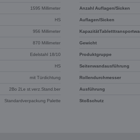
1595 Millimeter
Anzahl Auflagen/Sicken
HS
Auflagen/Sicken
956 Millimeter
KapazitätTabletttransportw
870 Millimeter
Gewicht
Edelstahl 18/10
Produktgruppe
HS
Seitenwandausführung
mit Türdichtung
Rollendurchmesser
2Bo 2Le st.verz.Stand.ber
Ausführung
Standardverpackung Palette
Stoßschutz