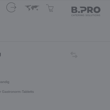
U
wandig
r Gastronorm-Tabletts