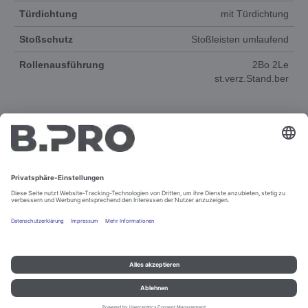
Türdichtung
mit Türdichtung
Stoßschutz
Stoßleisten umlaufend
Rollenausführung
2Bo 2Le
st.verz.Stand.ber
DOKUMENTE
ERSATZTEILE
Impressum und Datenschutz
Kontakt
Rechtliche Hinweise
© B.PRO Catering Solutions 2022