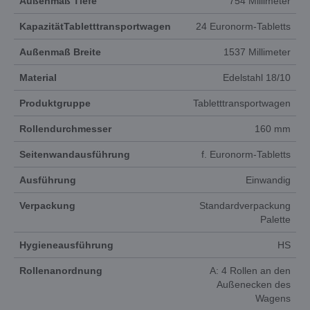
Außenmaß Tiefe
754 Millimeter
KapazitätTabletttransportwagen
24 Euronorm-Tabletts
Außenmaß Breite
1537 Millimeter
Material
Edelstahl 18/10
Produktgruppe
Tabletttransportwagen
Rollendurchmesser
160 mm
Seitenwandausführung
f. Euronorm-Tabletts
Ausführung
Einwandig
Verpackung
Standardverpackung
Palette
Hygieneausführung
HS
Rollenanordnung
A: 4 Rollen an den
Außenecken des
Wagens