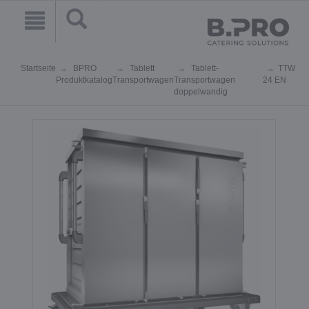
Startseite
BPRO
Tablett
Tablett-
TTW
Produktkatalog
Transportwagen
Transportwagen
24 EN
doppelwandig