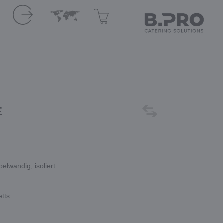
E
elwandig, isoliert
etts