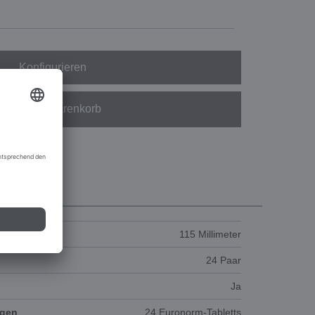
Konfigurieren
In den Warenkorb
115 Millimeter
24 Paar
Ja
agen
24 Euronorm-Tabletts