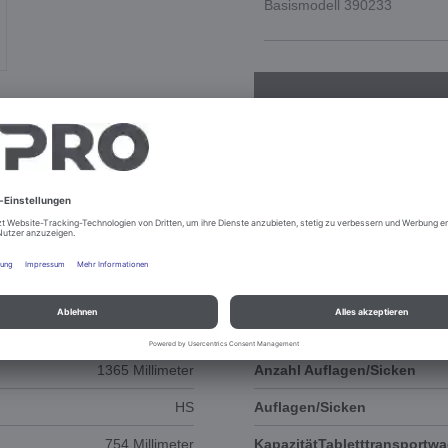
Basismodell 390233
DOKUMENTE
ERSATZTEILE
Längseinschub
Abstand Sicken
1365 Millimeter
Anzahl Auflagen/Sicken
HS
Auflagen/Sicken
754 Millimeter
KapazitätTabletttransportw