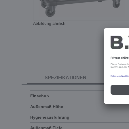
Abbildung ähnlich
SPEZIFIKATIONEN
Einschub
Außenmaß Höhe
Hygieneausführung
Außenmaß Tiefe