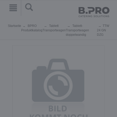
Startseite
BPRO
Tablett
Tablett-
TTW
Produktkatalog
Transportwagen
Transportwagen
24 GN
doppelwandig
DZG