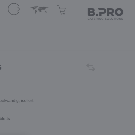
G
elwandig, isoliert
bletts