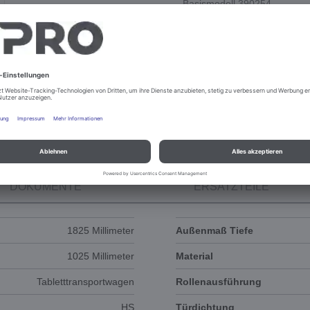
Basismodell 390254
DOKUMENTE
ERSATZTEILE
1825 Millimeter
Außenmaß Tiefe
1025 Millimeter
Material
Tabletttransportwagen
Rollenausführung
HS
Türdichtung