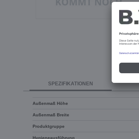
SPEZIFIKATIONEN
Außenmaß Höhe
Außenmaß Breite
Produktgruppe
Hygieneausführung