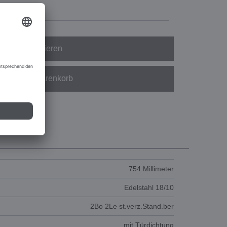
Konfigurieren
In den Warenkorb
754 Millimeter
Edelstahl 18/10
2Bo 2Le st.verz.Stand.ber
mit Türdichtung