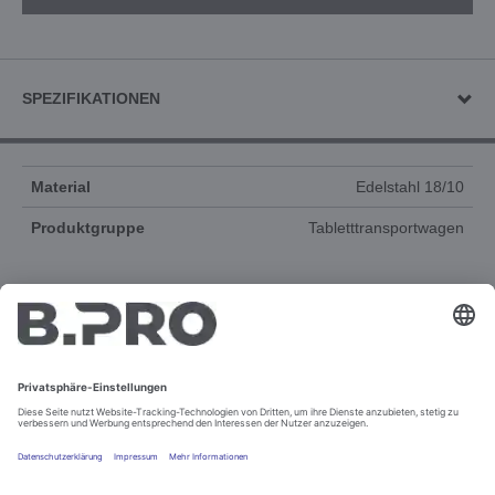
SPEZIFIKATIONEN
Material
Edelstahl 18/10
Produktgruppe
Tabletttransportwagen
DOKUMENTE
ERSATZTEILE