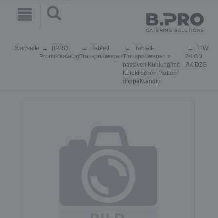
Startseite
BPRO
Tablett
Tablett-
TTW
Produktkatalog
Transportwagen
Transportwagen z.
24 GN
passiven Kühlung mit
PK DZG
Eutektischen Platten
doppelwandig