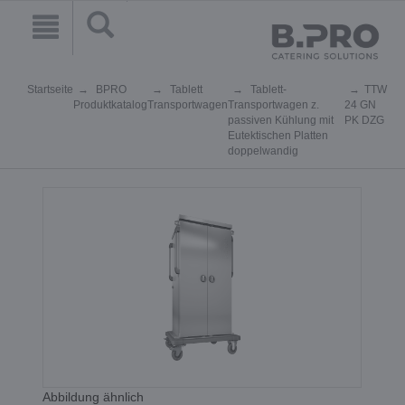
Startseite
BPRO
Tablett
Tablett-
TTW
Produktkatalog
Transportwagen
Transportwagen z.
24 GN
passiven Kühlung mit
PK DZG
Eutektischen Platten
doppelwandig
Abbildung ähnlich