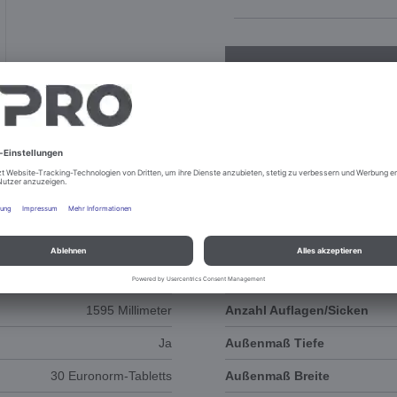
DOKUMENTE
ERSATZTEILE
Längseinschub
Abstand Sicken
1595 Millimeter
Anzahl Auflagen/Sicken
Ja
Außenmaß Tiefe
30 Euronorm-Tabletts
Außenmaß Breite