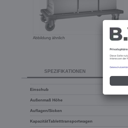
Abbildung ähnlich
SPEZIFIKATIONEN
Einschub
Außenmaß Höhe
Auflagen/Sicken
KapazitätTabletttransportwagen