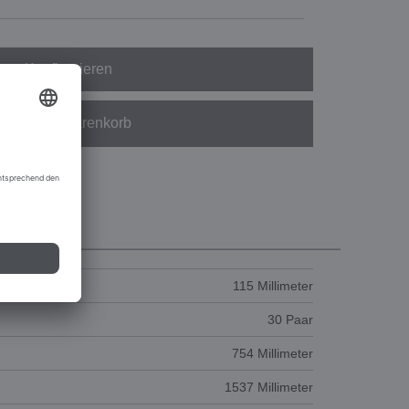
Konfigurieren
In den Warenkorb
115 Millimeter
30 Paar
754 Millimeter
1537 Millimeter