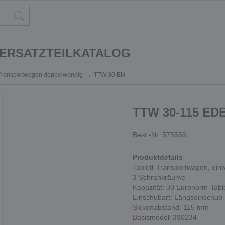
 ERSATZTEILKATALOG
-Transportwagen doppelwandig
TTW 30 EN
TTW 30-115 ED
Best.-Nr. 575556
Produktdetails
Tablett-Transportwagen, ein
3 Schrankräume
Kapazität: 30 Euronorm-Tabl
Einschubart: Längseinschub
Sickenabstand: 115 mm
Basismodell 390234