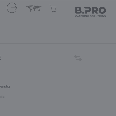
E
wandig
etts