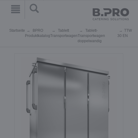
Startseite
BPRO
Tablett
Tablett-
TTW
Produktkatalog
Transportwagen
Transportwagen
30 EN
doppelwandig