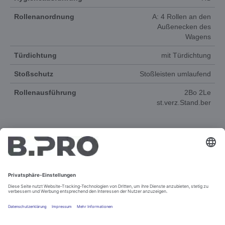
Rollenanordnung
A: 4 Rollen an den
Außenecken des
Wagens
Türdichtung
mit Türdichtung
Stoßschutz
Stoßleisten umlaufend
Rollenausführung
2Bo 2Le
st.verz.Stand.ber
DOKUMENTE
ERSATZTEILE