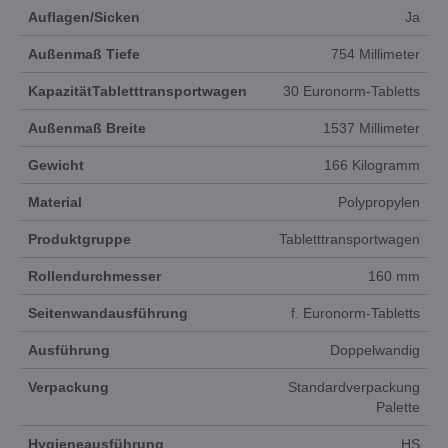
Auflagen/Sicken
Ja
Außenmaß Tiefe
754 Millimeter
KapazitätTabletttransportwagen
30 Euronorm-Tabletts
Außenmaß Breite
1537 Millimeter
Gewicht
166 Kilogramm
Material
Polypropylen
Produktgruppe
Tabletttransportwagen
Rollendurchmesser
160 mm
Seitenwandausführung
f. Euronorm-Tabletts
Ausführung
Doppelwandig
Verpackung
Standardverpackung
Palette
Hygieneausführung
HS