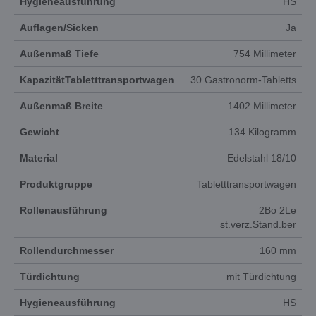
Hygieneausführung
HS
Auflagen/Sicken
Ja
Außenmaß Tiefe
754 Millimeter
KapazitätTabletttransportwagen
30 Gastronorm-Tabletts
Außenmaß Breite
1402 Millimeter
Gewicht
134 Kilogramm
Material
Edelstahl 18/10
Produktgruppe
Tabletttransportwagen
Rollenausführung
2Bo 2Le
st.verz.Stand.ber
Rollendurchmesser
160 mm
Türdichtung
mit Türdichtung
Hygieneausführung
HS