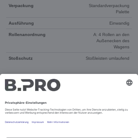
Verpackung
Standardverpackung
Palette
Ausführung
Einwandig
Rollenanordnung
A: 4 Rollen an den
Außenecken des
Wagens
Stoßschutz
Stoßleisten umlaufend
DOKUMENTE
ERSATZTEILE