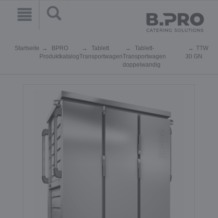
Startseite
BPRO
Tablett
Tablett-
TTW
Produktkatalog
Transportwagen
Transportwagen
30 GN
doppelwandig