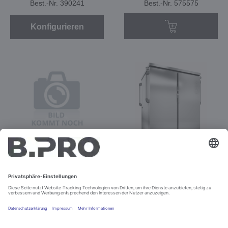
Best.-Nr. 390241
Best.-Nr. 575575
Konfigurieren
TTW 40 U
TTW 40-115 DZU
Best.-Nr. 390242
Best.-Nr. 575576
Konfigurieren