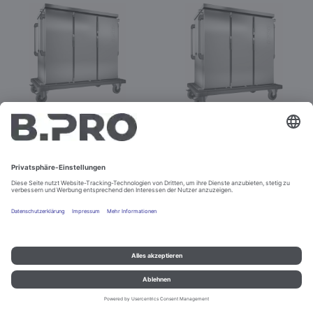
TTW 24-115 DDE
TTW 24-115 DDG
Best.-Nr. 575567
Best.-Nr. 575571
Impressum und Datenschutz
Kontakt
Rechtliche Hinweise
© B.PRO Catering Solutions 2022