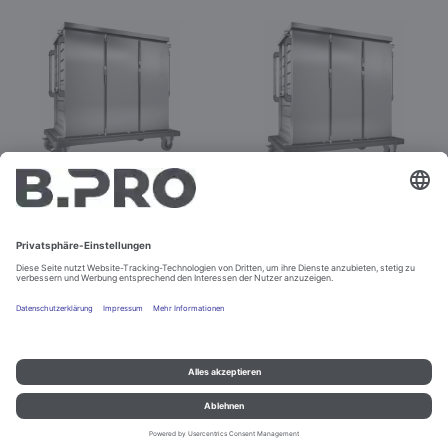
TTW 24-115 EDE
TTW 24-115 EDG
Best.-Nr. 575555
Best.-Nr. 575559
Impressum und Datenschutz
Kontakt
Rechtliche Hinweise
© B.PRO Catering Solutions 2022