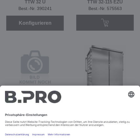
TTW 32 U
TTW 32-115 EZU
Best.-Nr. 390241
Best.-Nr. 575563
Konfigurieren
TTW 40 U
TTW 40-115 EZU
Best.-Nr. 390242
Best.-Nr. 575564
Konfigurieren