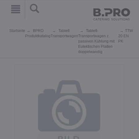
Startseite
BPRO
Tablett
Tablett-
TTW
Produktkatalog
Transportwagen
Transportwagen z.
20 EN
passiven Kühlung mit
PK
Eutektischen Platten
doppelwandig