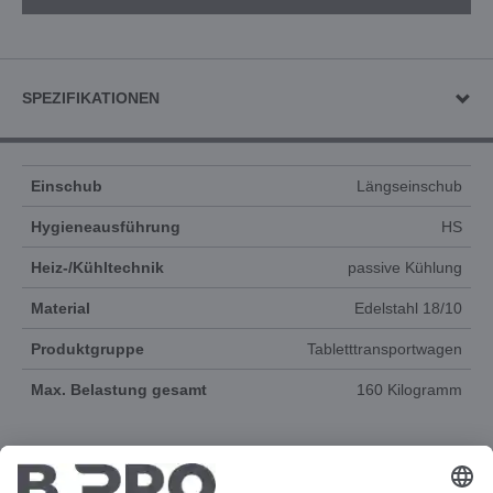
SPEZIFIKATIONEN
Einschub
Längseinschub
Hygieneausführung
HS
Heiz-/Kühltechnik
passive Kühlung
Material
Edelstahl 18/10
Produktgruppe
Tabletttransportwagen
Max. Belastung gesamt
160 Kilogramm