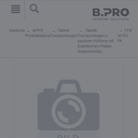
Startseite
BPRO
Tablett
Tablett-
TTW
Produktkatalog
Transportwagen
Transportwagen z.
30 EN
passiven Kühlung mit
PK
Eutektischen Platten
doppelwandig