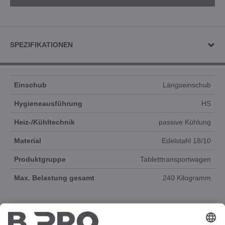
SPEZIFIKATIONEN
Einschub
Längseinschub
Hygieneausführung
HS
Heiz-/Kühltechnik
passive Kühlung
Material
Edelstahl 18/10
Produktgruppe
Tabletttransportwagen
Max. Belastung gesamt
240 Kilogramm