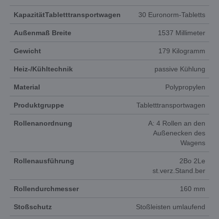
KapazitätTabletttransportwagen
30 Euronorm-Tabletts
Außenmaß Breite
1537 Millimeter
Gewicht
179 Kilogramm
Heiz-/Kühltechnik
passive Kühlung
Material
Polypropylen
Produktgruppe
Tabletttransportwagen
Rollenanordnung
A: 4 Rollen an den
Außenecken des
Wagens
Rollenausführung
2Bo 2Le
st.verz.Stand.ber
Rollendurchmesser
160 mm
Stoßschutz
Stoßleisten umlaufend