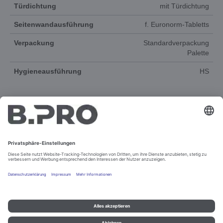
Türdichtung
mit Türdichtung
Seitenwandausführung
f. Euronorm-Tabletts
Verpackung
Standardverpackung
Palette
Hygieneausführung
HS
DOKUMENTE
ERSATZTEILE
Impressum und Datenschutz
Kontakt
Rechtliche Hinweise