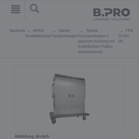
Startseite
BPRO
Tablett
Tablett-
TTW
Produktkatalog
Transportwagen
Transportwagen z.
30 EN
passiven Kühlung mit
PK
Eutektischen Platten
doppelwandig
Abbildung ähnlich