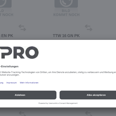
 EN PK
TTW 16 GN PK
. 390243
Best.-Nr. 390247
urieren
Konfigurieren