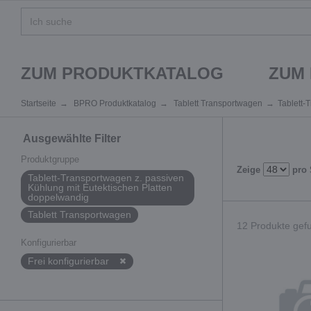
ZUM PRODUKTKATALOG
ZUM
Startseite
BPRO Produktkatalog
Tablett Transportwagen
Tablett-
Ausgewählte Filter
Produktgruppe
Zeige
pro 
Tablett-Transportwagen z. passiven
Kühlung mit Eutektischen Platten
doppelwandig
Tablett Transportwagen
12 Produkte gefu
Konfigurierbar
Frei konfigurierbar