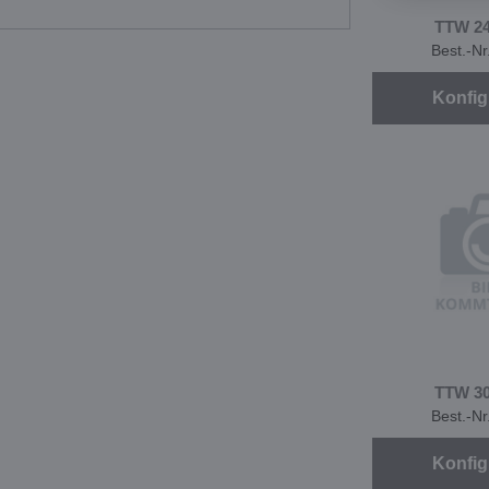
TTW 2
Best.-N
Konfig
TTW 3
Best.-N
Konfig