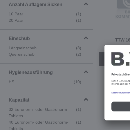
Anzahl Auflagen/ Sicken
16 Paar
(1)
20 Paar
(1)
Einschub
TTW 16
Best.-Nr
Längseinschub
(8)
Quereinschub
(2)
Konfig
Hygieneausführung
HS
(10)
Kapazität
32 Euronorm- oder Gastronorm-
(1)
Tabletts
40 Euronorm- oder Gastronorm-
(1)
Tabletts