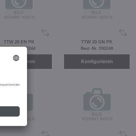
TTW 20 EN PK
TTW 20 GN PK
Best.-Nr. 390244
Best.-Nr. 390248
Konfigurieren
Konfigurieren