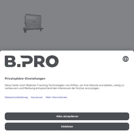
TTW-PK 24-115 DDE
Best.-Nr. 575579
Impressum und Datenschutz
Kontakt
Rechtliche Hinweise
© B.PRO Catering Solutions 2022