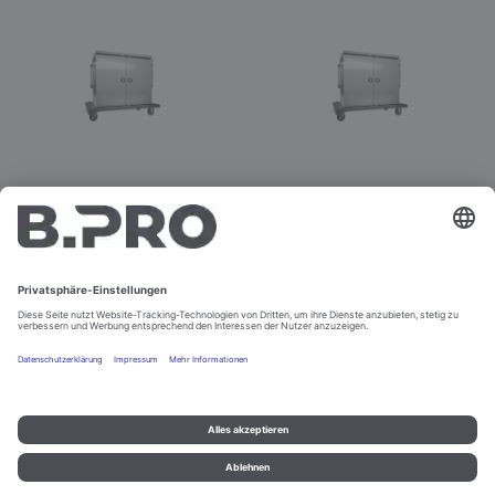
TTW-PK 24-115 DDE
TTW-PK 24-115 DDG
Best.-Nr. 575579
Best.-Nr. 575583
Impressum und Datenschutz
Kontakt
Rechtliche Hinweise
© B.PRO Catering Solutions 2022