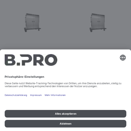
TTW-PK 30-115 DDE
TTW-PK 30-115 DDG
Best.-Nr. 575580
Best.-Nr. 575584
Impressum und Datenschutz
Kontakt
Rechtliche Hinweise
© B.PRO Catering Solutions 2022