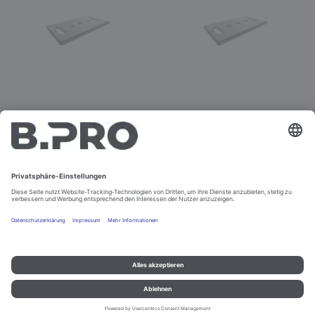
Eutektische Platte -12°C,
Eutektische Platte, -3°C,
GN 1/1
GN 1/1
Best.-Nr. 575307
Best.-Nr. 575306
Impressum und Datenschutz
Kontakt
Rechtliche Hinweise
© B.PRO Catering Solutions 2022