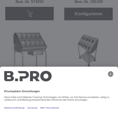
Best.-Nr. 574834
Best.-Nr. 295199
Konfigurieren
BT 800
BT 800
Best.-Nr. 572362
Best.-Nr. 573416