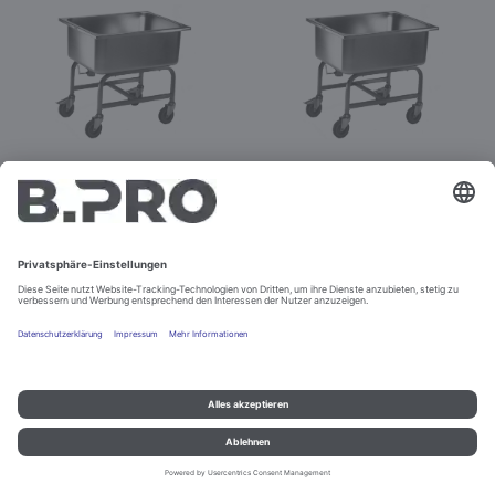
KWAF 100
KWAF 160
Best.-Nr. 572365
Best.-Nr. 572366
Impressum und Datenschutz
Kontakt
Rechtliche Hinweise
© B.PRO Catering Solutions 2022