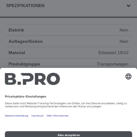
SPEZIFIKATIONEN
Elektrik
Nein
Auflagen/Sicken
Nein
Material
Edelstahl 18/10
Produktgruppe
Transportwagen
Zubehör
Ja
ERSATZTEILE