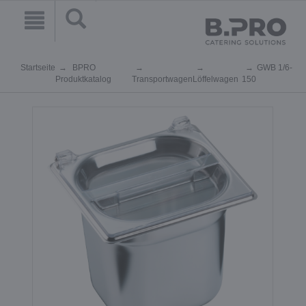
Startseite
BPRO
GWB 1/6-
Produktkatalog
Transportwagen
Löffelwagen
150