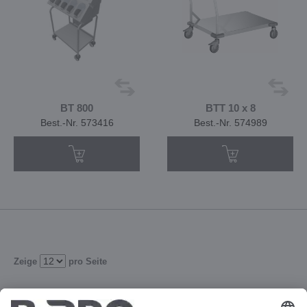
BT 800
BTT 10 x 8
Best.-Nr. 573416
Best.-Nr. 574989
Zeige
pro Seite
1
2
3