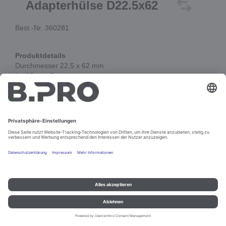
Adapterhülse D22.5x62
Best.-Nr. 360281
Produktdetails
Durchmesser 22,5 x 62 mm
für 25 mm Rundrohr
In den Warenkorb
Impressum und Datenschutz
Kontakt
Rechtliche Hinweise
© B.PRO Catering Solutions 2022