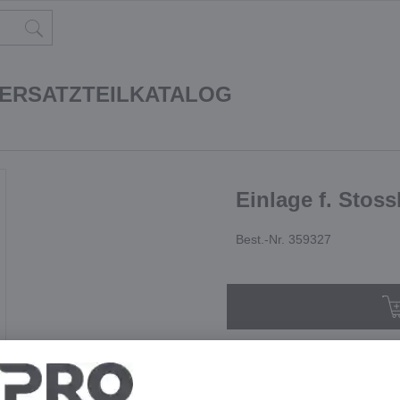
 ERSATZTEILKATALOG
Einlage f. Stoss
Best.-Nr. 359327