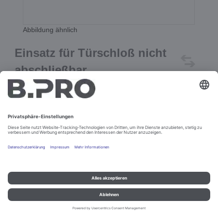
Abbildung ähnlich
Einsatz für Türschloß nicht
abschließbar
Best.-Nr. 284288
In den Warenkorb
Impressum und Datenschutz
Kontakt
Rechtliche Hinweise
© B.PRO Catering Solutions 2022