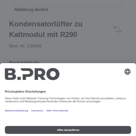
Abbildung ähnlich
Kondensatorlüfter zu
Kaltmodul mit R290
Best.-Nr. 134246
Produktdetails
Axial-Lüfter NMB 230V AC
mit 1 m langer basisisolierter Anschlussleitung
In den Warenkorb