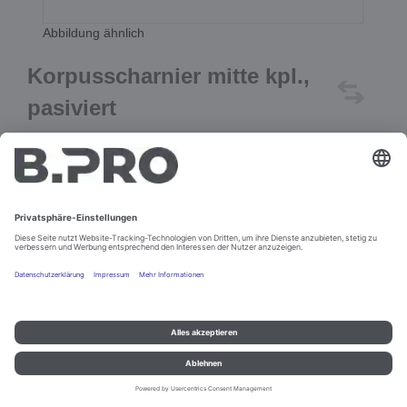
Abbildung ähnlich
Korpusscharnier mitte kpl.,
pasiviert
Best.-Nr. 350501
In den Warenkorb
Impressum und Datenschutz
Kontakt
Rechtliche Hinweise
© B.PRO Catering Solutions 2022